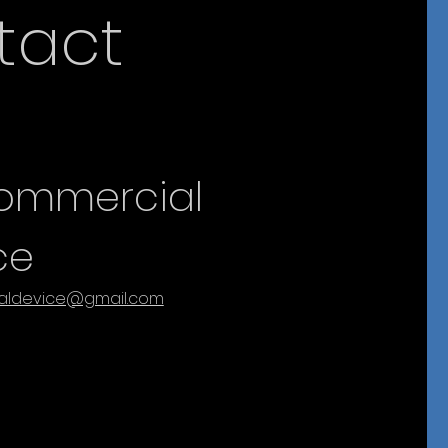
tact
 commercial
ce
aldevice@gmail.com