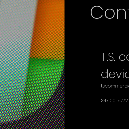
Con
T.S.
devi
tscommerci
347 001 5772