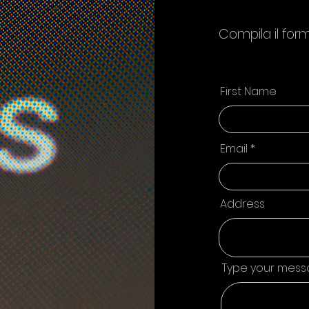
Compila il form
First Name
Email
Address
Type your mess