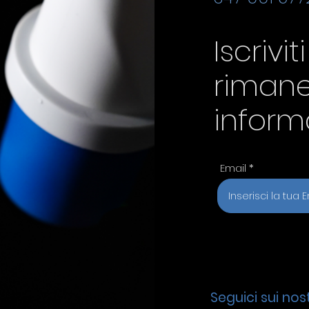
Iscrivit
riman
inform
Email
Seguici sui nost