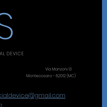
S
L DEVICE
Manzoni 13
saro - 62012 (MC)
ialdevice@gmail.com
2