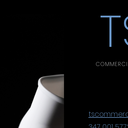
T
COMMERCIA
Via 
Monteco
tscommerc
347 001 577