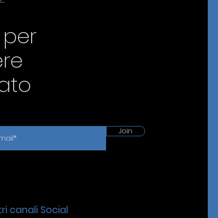
i per
ere
ato
Join
ri canali Social